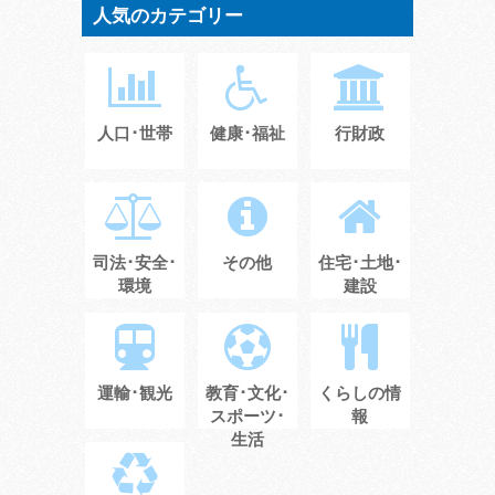
人気のカテゴリー
人口･世帯
健康･福祉
行財政
司法･安全･
その他
住宅･土地･
環境
建設
運輸･観光
教育･文化･
くらしの情
スポーツ･
報
生活