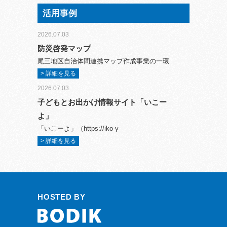
活用事例
2026.07.03
防災啓発マップ
尾三地区自治体間連携マップ作成事業の一環
> 詳細を見る
2026.07.03
子どもとお出かけ情報サイト「いこー
よ」
「いこーよ」（https://iko-y
> 詳細を見る
HOSTED BY