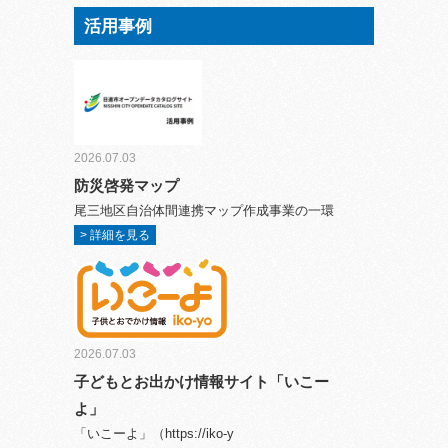
活用事例
2026.07.03
防災啓発マップ
尾三地区自治体間連携マップ作成事業の一環
> 詳細を見る
2026.07.03
子どもとお出かけ情報サイト「いこー
よ」
「いこーよ」（https://iko-y