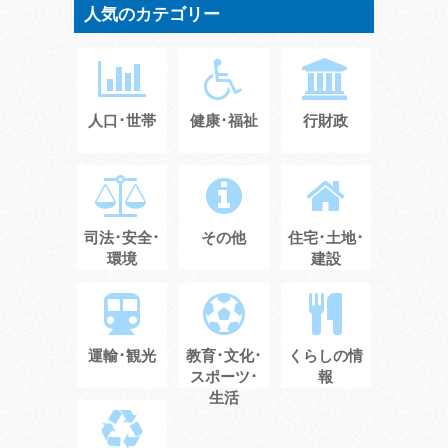
人気のカテゴリー
人口･世帯
健康･福祉
行財政
司法･安全･
その他
住宅･土地･
環境
建設
運輸･観光
教育･文化･
くらしの情
スポーツ･
報
生活