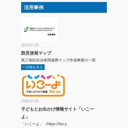
活用事例
2026.07.03
防災啓発マップ
尾三地区自治体間連携マップ作成事業の一環
> 詳細を見る
2026.07.03
子どもとお出かけ情報サイト「いこー
よ」
「いこーよ」（https://iko-y