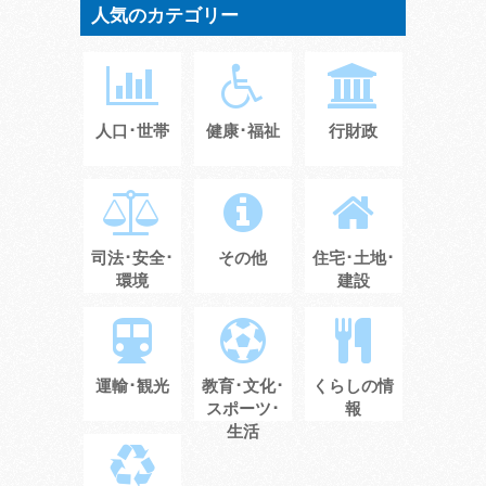
人気のカテゴリー
人口･世帯
健康･福祉
行財政
司法･安全･
その他
住宅･土地･
環境
建設
運輸･観光
教育･文化･
くらしの情
スポーツ･
報
生活