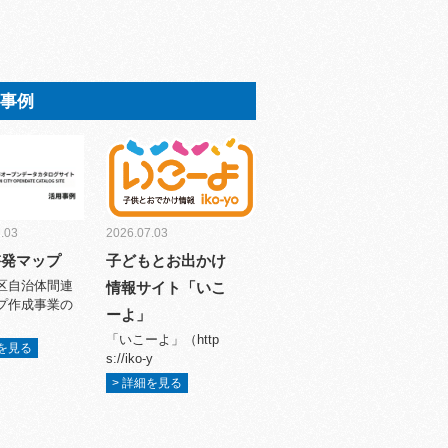
用事例
.03
2026.07.03
啓発マップ
子どもとお出かけ
区自治体間連
情報サイト「いこ
プ作成事業の
ーよ」
「いこーよ」（http
細を見る
s://iko-y
> 詳細を見る