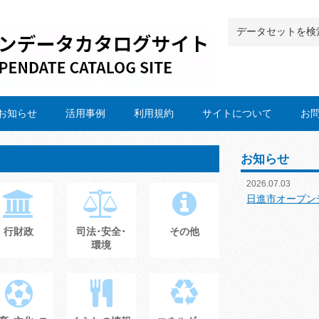
お知らせ
活用事例
利用規約
サイトについて
お
お知らせ
2026.07.03
日進市オープン
行財政
司法･安全･
その他
環境