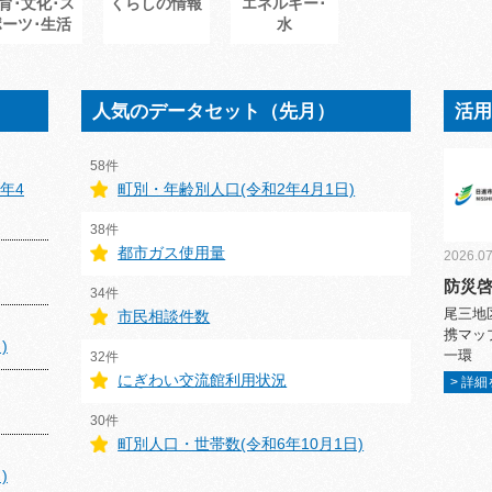
育･文化･ス
くらしの情報
エネルギー･
ポーツ･生活
水
人気のデータセット（先月）
活
58件
年4
町別・年齢別人口(令和2年4月1日)
38件
都市ガス使用量
2026.07
防災
34件
尾三地
市民相談件数
携マッ
)
一環
32件
にぎわい交流館利用状況
> 詳
30件
町別人口・世帯数(令和6年10月1日)
)