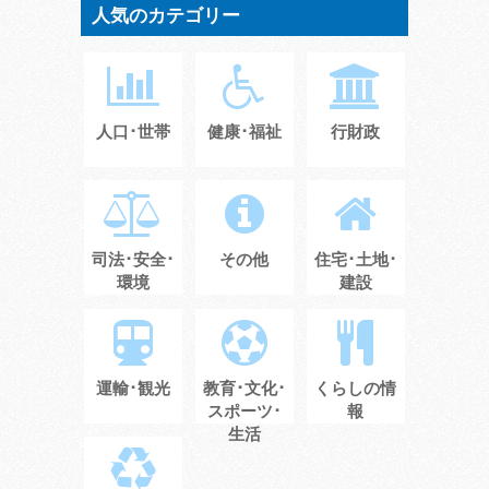
人気のカテゴリー
人口･世帯
健康･福祉
行財政
司法･安全･
その他
住宅･土地･
環境
建設
運輸･観光
教育･文化･
くらしの情
スポーツ･
報
生活