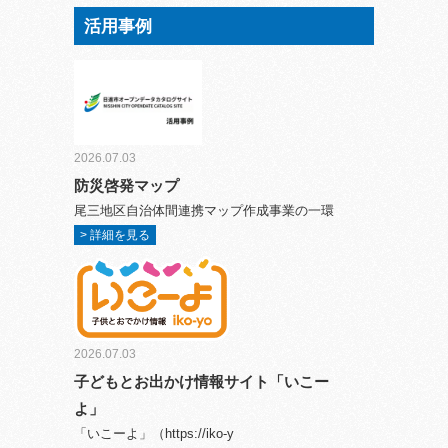
活用事例
2026.07.03
防災啓発マップ
尾三地区自治体間連携マップ作成事業の一環
> 詳細を見る
2026.07.03
子どもとお出かけ情報サイト「いこー
よ」
「いこーよ」（https://iko-y