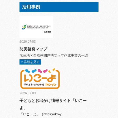
活用事例
2026.07.03
防災啓発マップ
尾三地区自治体間連携マップ作成事業の一環
> 詳細を見る
2026.07.03
子どもとお出かけ情報サイト「いこー
よ」
「いこーよ」（https://iko-y