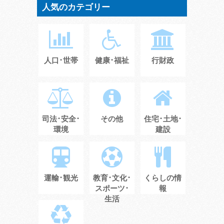
人気のカテゴリー
人口･世帯
健康･福祉
行財政
司法･安全･
その他
住宅･土地･
環境
建設
運輸･観光
教育･文化･
くらしの情
スポーツ･
報
生活