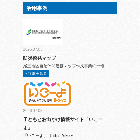
活用事例
2026.07.03
防災啓発マップ
尾三地区自治体間連携マップ作成事業の一環
> 詳細を見る
2026.07.03
子どもとお出かけ情報サイト「いこー
よ」
「いこーよ」（https://iko-y