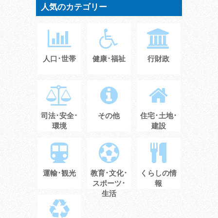
人気のカテゴリー
人口･世帯
健康･福祉
行財政
司法･安全･
その他
住宅･土地･
環境
建設
運輸･観光
教育･文化･
くらしの情
スポーツ･
報
生活