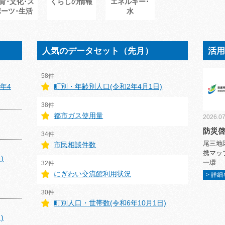
育･文化･ス
くらしの情報
エネルギー･
ポーツ･生活
水
人気のデータセット（先月）
活
58件
年4
町別・年齢別人口(令和2年4月1日)
38件
都市ガス使用量
2026.07
防災
34件
尾三地
市民相談件数
携マッ
)
一環
32件
にぎわい交流館利用状況
> 詳
30件
町別人口・世帯数(令和6年10月1日)
)