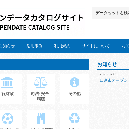
お知らせ
活用事例
利用規約
サイトについて
お
お知らせ
2026.07.03
日進市オープン
行財政
司法･安全･
その他
環境