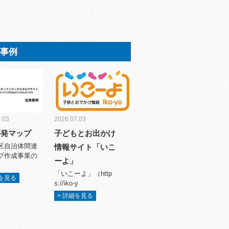
用事例
.03
2026.07.03
啓発マップ
子どもとお出かけ
区自治体間連
情報サイト「いこ
プ作成事業の
ーよ」
「いこーよ」（http
細を見る
s://iko-y
> 詳細を見る