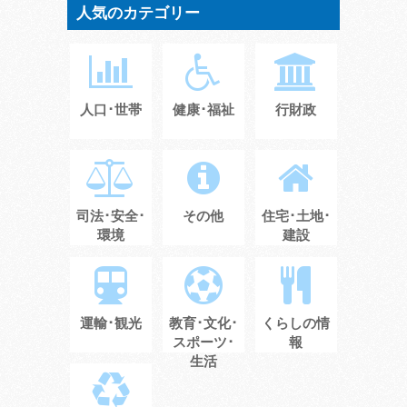
人気のカテゴリー
人口･世帯
健康･福祉
行財政
司法･安全･
その他
住宅･土地･
環境
建設
運輸･観光
教育･文化･
くらしの情
スポーツ･
報
生活