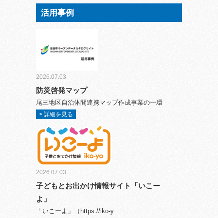
活用事例
2026.07.03
防災啓発マップ
尾三地区自治体間連携マップ作成事業の一環
> 詳細を見る
2026.07.03
子どもとお出かけ情報サイト「いこー
よ」
「いこーよ」（https://iko-y