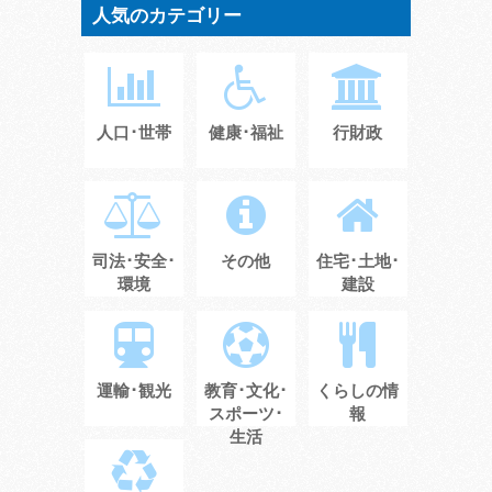
人気のカテゴリー
人口･世帯
健康･福祉
行財政
司法･安全･
その他
住宅･土地･
環境
建設
運輸･観光
教育･文化･
くらしの情
スポーツ･
報
生活