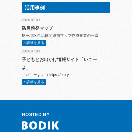
活用事例
2026.07.03
防災啓発マップ
尾三地区自治体間連携マップ作成事業の一環
> 詳細を見る
2026.07.03
子どもとお出かけ情報サイト「いこー
よ」
「いこーよ」（https://iko-y
> 詳細を見る
HOSTED BY