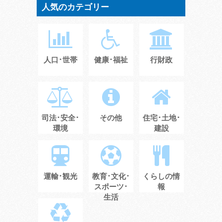
人気のカテゴリー
人口･世帯
健康･福祉
行財政
司法･安全･
その他
住宅･土地･
環境
建設
運輸･観光
教育･文化･
くらしの情
スポーツ･
報
生活