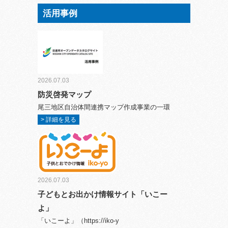
活用事例
2026.07.03
防災啓発マップ
尾三地区自治体間連携マップ作成事業の一環
> 詳細を見る
2026.07.03
子どもとお出かけ情報サイト「いこー
よ」
「いこーよ」（https://iko-y