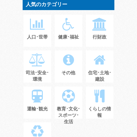
人気のカテゴリー
人口･世帯
健康･福祉
行財政
司法･安全･
その他
住宅･土地･
環境
建設
運輸･観光
教育･文化･
くらしの情
スポーツ･
報
生活