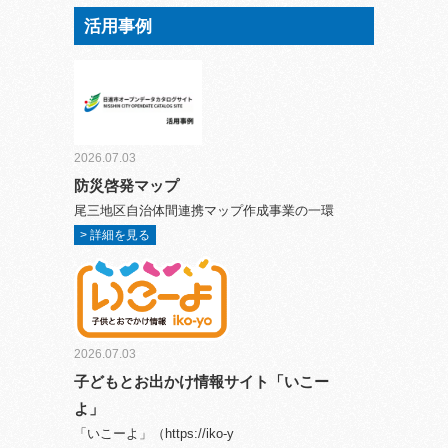
活用事例
2026.07.03
防災啓発マップ
尾三地区自治体間連携マップ作成事業の一環
> 詳細を見る
2026.07.03
子どもとお出かけ情報サイト「いこー
よ」
「いこーよ」（https://iko-y