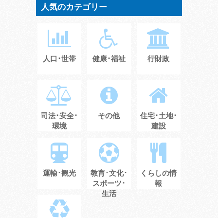
人気のカテゴリー
人口･世帯
健康･福祉
行財政
司法･安全･
その他
住宅･土地･
環境
建設
運輸･観光
教育･文化･
くらしの情
スポーツ･
報
生活