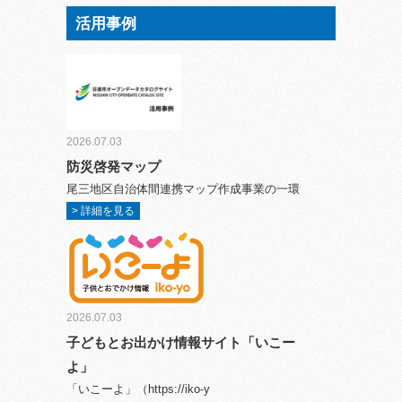
活用事例
2026.07.03
防災啓発マップ
尾三地区自治体間連携マップ作成事業の一環
> 詳細を見る
2026.07.03
子どもとお出かけ情報サイト「いこー
よ」
「いこーよ」（https://iko-y