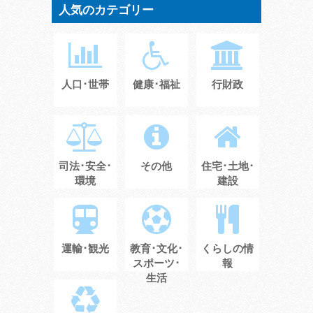
人気のカテゴリー
人口･世帯
健康･福祉
行財政
司法･安全･
その他
住宅･土地･
環境
建設
運輸･観光
教育･文化･
くらしの情
スポーツ･
報
生活