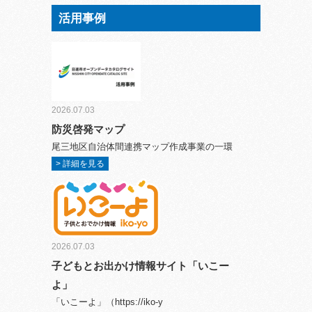
活用事例
2026.07.03
防災啓発マップ
尾三地区自治体間連携マップ作成事業の一環
> 詳細を見る
2026.07.03
子どもとお出かけ情報サイト「いこー
よ」
「いこーよ」（https://iko-y