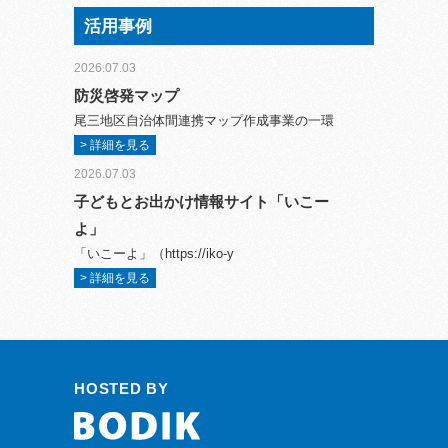
活用事例
2026.07.03
防災啓発マップ
尾三地区自治体間連携マップ作成事業の一環
> 詳細を見る
2026.07.03
子どもとお出かけ情報サイト「いこー
よ」
「いこーよ」（https://iko-y
> 詳細を見る
HOSTED BY