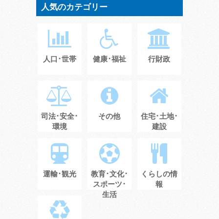
人気のカテゴリー
人口･世帯
健康･福祉
行財政
司法･安全･
その他
住宅･土地･
環境
建設
運輸･観光
教育･文化･
くらしの情
スポーツ･
報
生活