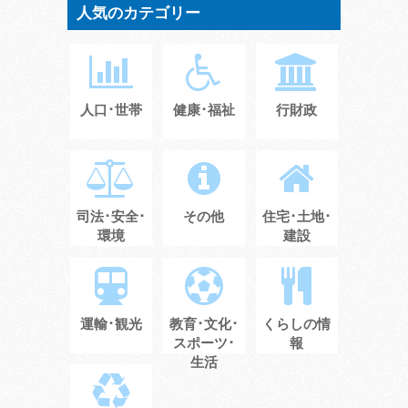
人気のカテゴリー
人口･世帯
健康･福祉
行財政
司法･安全･
その他
住宅･土地･
環境
建設
運輸･観光
教育･文化･
くらしの情
スポーツ･
報
生活