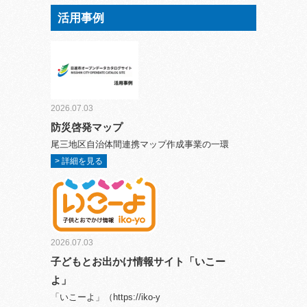
活用事例
2026.07.03
防災啓発マップ
尾三地区自治体間連携マップ作成事業の一環
> 詳細を見る
2026.07.03
子どもとお出かけ情報サイト「いこー
よ」
「いこーよ」（https://iko-y