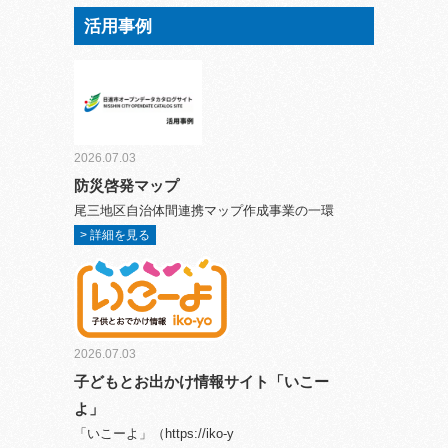
活用事例
2026.07.03
防災啓発マップ
尾三地区自治体間連携マップ作成事業の一環
> 詳細を見る
2026.07.03
子どもとお出かけ情報サイト「いこー
よ」
「いこーよ」（https://iko-y