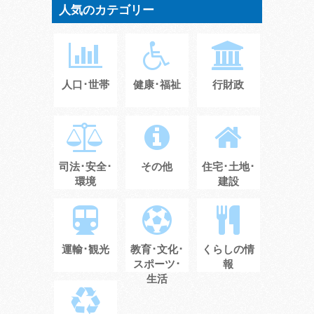
人気のカテゴリー
人口･世帯
健康･福祉
行財政
司法･安全･
その他
住宅･土地･
環境
建設
運輸･観光
教育･文化･
くらしの情
スポーツ･
報
生活