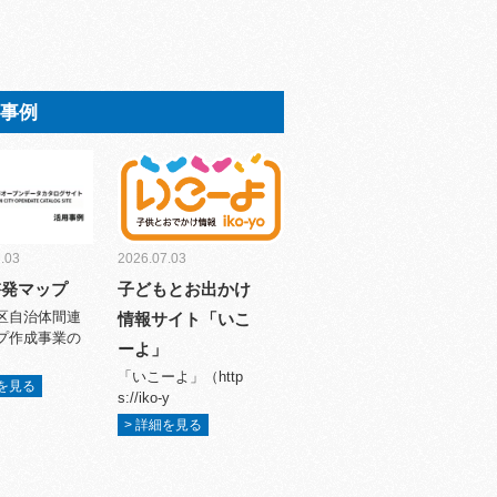
用事例
.03
2026.07.03
啓発マップ
子どもとお出かけ
区自治体間連
情報サイト「いこ
プ作成事業の
ーよ」
「いこーよ」（http
細を見る
s://iko-y
> 詳細を見る