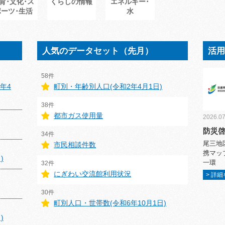
育･文化･ス
くらしの情報
エネルギー･
ポーツ･生活
水
人気のデータセット（先月）
活
58件
年4
町別・年齢別人口(令和2年4月1日)
38件
都市ガス使用量
2026.07
防災
34件
尾三地
市民相談件数
携マッ
)
一環
32件
にぎわい交流館利用状況
> 詳
30件
町別人口・世帯数(令和6年10月1日)
)