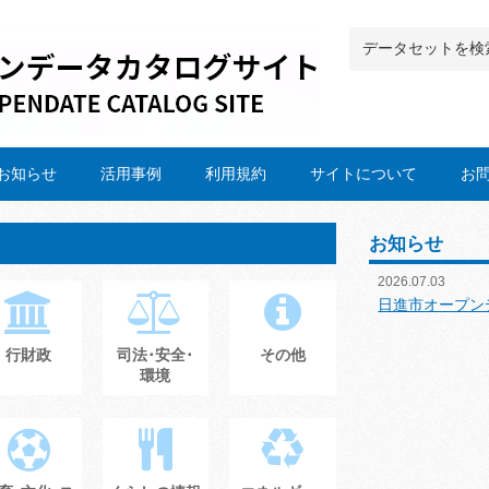
お知らせ
活用事例
利用規約
サイトについて
お
お知らせ
2026.07.03
日進市オープン
行財政
司法･安全･
その他
環境