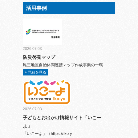
活用事例
2026.07.03
防災啓発マップ
尾三地区自治体間連携マップ作成事業の一環
> 詳細を見る
2026.07.03
子どもとお出かけ情報サイト「いこー
よ」
「いこーよ」（https://iko-y