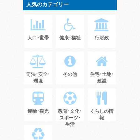
人気のカテゴリー
人口･世帯
健康･福祉
行財政
司法･安全･
その他
住宅･土地･
環境
建設
運輸･観光
教育･文化･
くらしの情
スポーツ･
報
生活