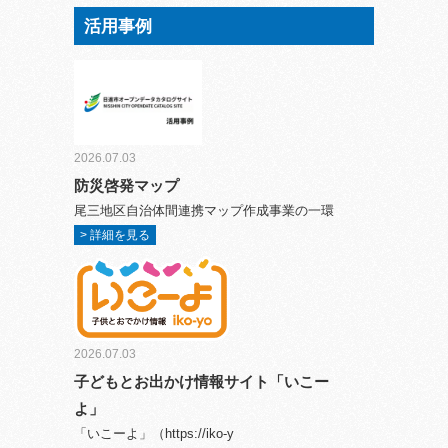
活用事例
2026.07.03
防災啓発マップ
尾三地区自治体間連携マップ作成事業の一環
> 詳細を見る
2026.07.03
子どもとお出かけ情報サイト「いこー
よ」
「いこーよ」（https://iko-y