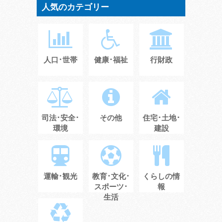
人気のカテゴリー
人口･世帯
健康･福祉
行財政
司法･安全･
その他
住宅･土地･
環境
建設
運輸･観光
教育･文化･
くらしの情
スポーツ･
報
生活