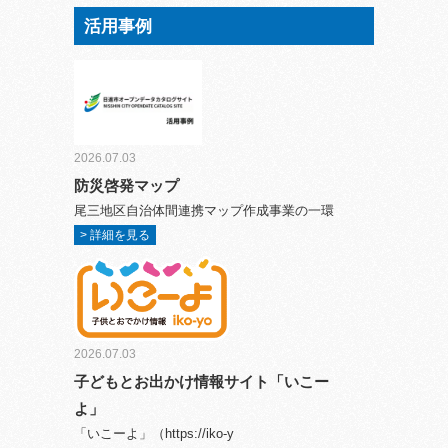
活用事例
2026.07.03
防災啓発マップ
尾三地区自治体間連携マップ作成事業の一環
> 詳細を見る
2026.07.03
子どもとお出かけ情報サイト「いこー
よ」
「いこーよ」（https://iko-y