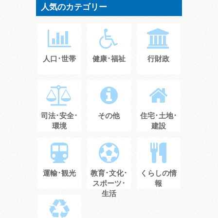
人気のカテゴリー
人口･世帯
健康･福祉
行財政
司法･安全･
その他
住宅･土地･
環境
建設
運輸･観光
教育･文化･
くらしの情
スポーツ･
報
生活