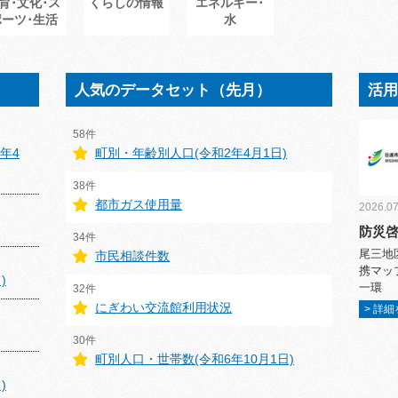
育･文化･ス
くらしの情報
エネルギー･
ポーツ･生活
水
人気のデータセット（先月）
活
58件
年4
町別・年齢別人口(令和2年4月1日)
38件
都市ガス使用量
2026.07
防災
34件
尾三地
市民相談件数
携マッ
)
一環
32件
にぎわい交流館利用状況
> 詳
30件
町別人口・世帯数(令和6年10月1日)
)