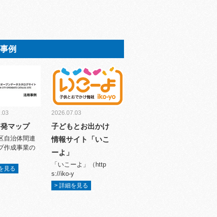
用事例
.03
2026.07.03
啓発マップ
子どもとお出かけ
区自治体間連
情報サイト「いこ
プ作成事業の
ーよ」
「いこーよ」（http
細を見る
s://iko-y
> 詳細を見る