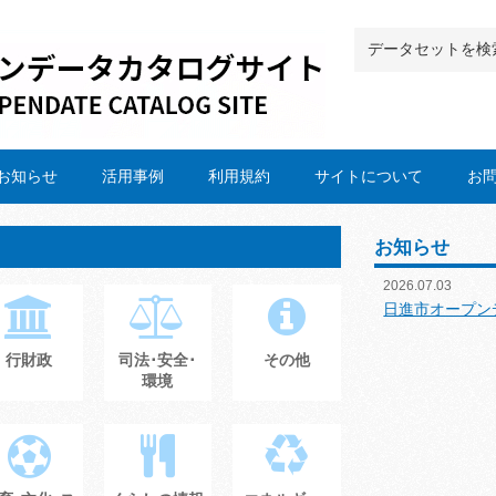
お知らせ
活用事例
利用規約
サイトについて
お
お知らせ
2026.07.03
日進市オープン
行財政
司法･安全･
その他
環境