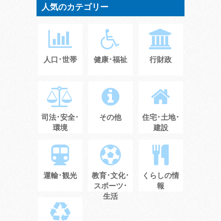
人気のカテゴリー
人口･世帯
健康･福祉
行財政
司法･安全･
その他
住宅･土地･
環境
建設
運輸･観光
教育･文化･
くらしの情
スポーツ･
報
生活