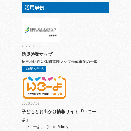
活用事例
2026.07.03
防災啓発マップ
尾三地区自治体間連携マップ作成事業の一環
> 詳細を見る
2026.07.03
子どもとお出かけ情報サイト「いこー
よ」
「いこーよ」（https://iko-y