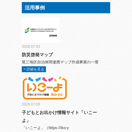
活用事例
2026.07.03
防災啓発マップ
尾三地区自治体間連携マップ作成事業の一環
> 詳細を見る
2026.07.03
子どもとお出かけ情報サイト「いこー
よ」
「いこーよ」（https://iko-y