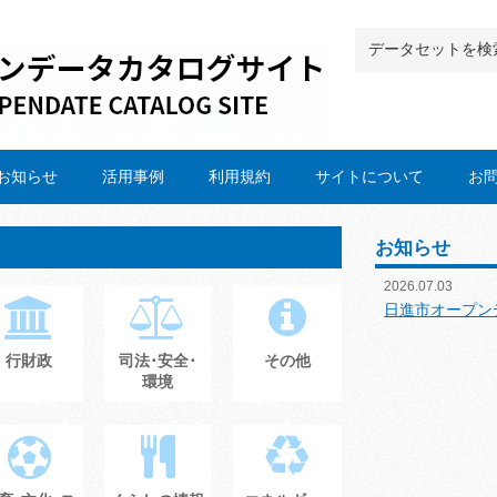
お知らせ
活用事例
利用規約
サイトについて
お
お知らせ
2026.07.03
日進市オープン
行財政
司法･安全･
その他
環境