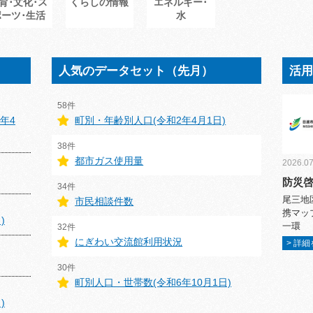
育･文化･ス
くらしの情報
エネルギー･
ポーツ･生活
水
人気のデータセット（先月）
活
58件
年4
町別・年齢別人口(令和2年4月1日)
38件
都市ガス使用量
2026.07
防災
34件
尾三地
市民相談件数
携マッ
)
一環
32件
にぎわい交流館利用状況
> 詳
30件
町別人口・世帯数(令和6年10月1日)
)