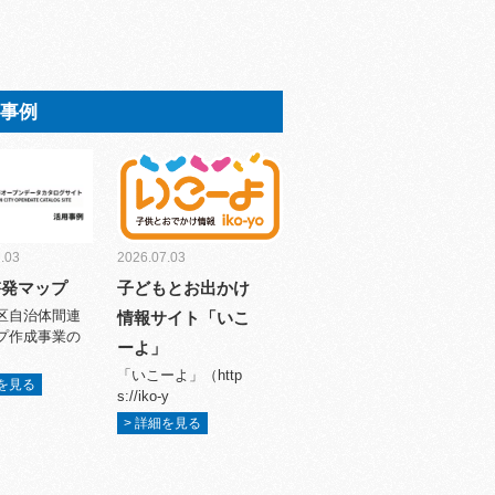
用事例
.03
2026.07.03
啓発マップ
子どもとお出かけ
区自治体間連
情報サイト「いこ
プ作成事業の
ーよ」
「いこーよ」（http
細を見る
s://iko-y
> 詳細を見る