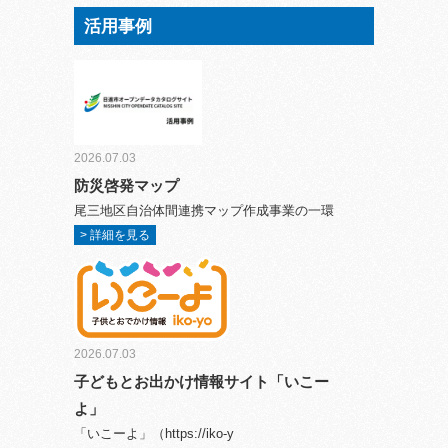
活用事例
2026.07.03
防災啓発マップ
尾三地区自治体間連携マップ作成事業の一環
> 詳細を見る
2026.07.03
子どもとお出かけ情報サイト「いこー
よ」
「いこーよ」（https://iko-y