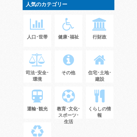
人気のカテゴリー
人口･世帯
健康･福祉
行財政
司法･安全･
その他
住宅･土地･
環境
建設
運輸･観光
教育･文化･
くらしの情
スポーツ･
報
生活