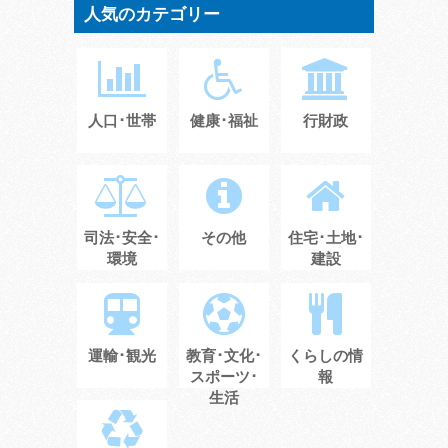
人気のカテゴリー
人口･世帯
健康･福祉
行財政
司法･安全･
その他
住宅･土地･
環境
建設
運輸･観光
教育･文化･
くらしの情
スポーツ･
報
生活