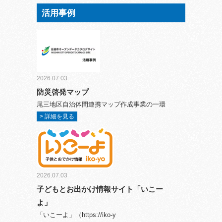
活用事例
2026.07.03
防災啓発マップ
尾三地区自治体間連携マップ作成事業の一環
> 詳細を見る
2026.07.03
子どもとお出かけ情報サイト「いこー
よ」
「いこーよ」（https://iko-y