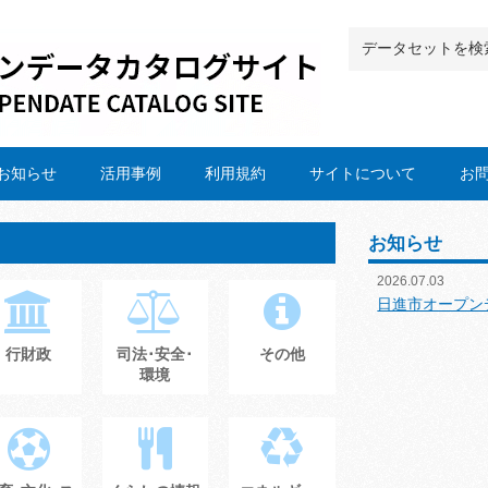
お知らせ
活用事例
利用規約
サイトについて
お
お知らせ
2026.07.03
日進市オープン
行財政
司法･安全･
その他
環境