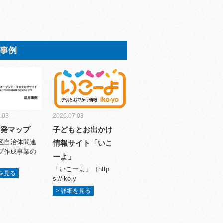
用事例
.03
2026.07.03
啓発マップ
子どもとお出かけ
区自治体間連
情報サイト「いこ
プ作成事業の
ーよ」
「いこーよ」（http
細を見る
s://iko-y
> 詳細を見る