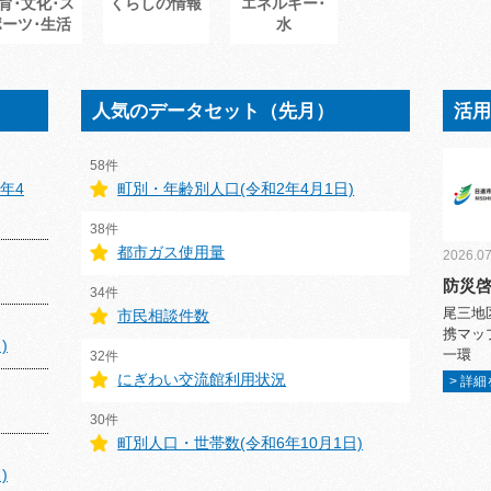
育･文化･ス
くらしの情報
エネルギー･
ポーツ･生活
水
人気のデータセット（先月）
活
58件
年4
町別・年齢別人口(令和2年4月1日)
38件
都市ガス使用量
2026.07
防災
34件
尾三地
市民相談件数
携マッ
)
一環
32件
にぎわい交流館利用状況
> 詳
30件
町別人口・世帯数(令和6年10月1日)
)