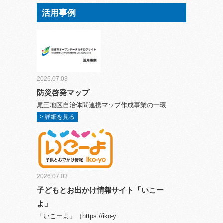
活用事例
2026.07.03
防災啓発マップ
尾三地区自治体間連携マップ作成事業の一環
> 詳細を見る
2026.07.03
子どもとお出かけ情報サイト「いこー
よ」
「いこーよ」（https://iko-y