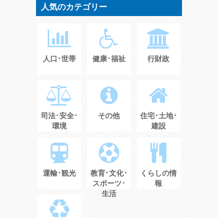
人気のカテゴリー
人口･世帯
健康･福祉
行財政
司法･安全･
その他
住宅･土地･
環境
建設
運輸･観光
教育･文化･
くらしの情
スポーツ･
報
生活