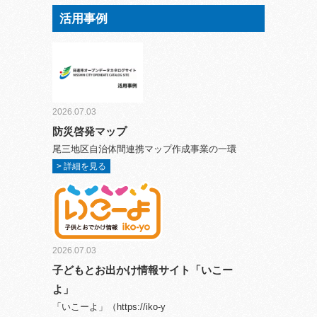
活用事例
2026.07.03
防災啓発マップ
尾三地区自治体間連携マップ作成事業の一環
> 詳細を見る
2026.07.03
子どもとお出かけ情報サイト「いこー
よ」
「いこーよ」（https://iko-y