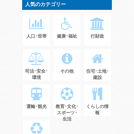
人気のカテゴリー
人口･世帯
健康･福祉
行財政
司法･安全･
その他
住宅･土地･
環境
建設
運輸･観光
教育･文化･
くらしの情
スポーツ･
報
生活