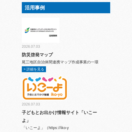
活用事例
2026.07.03
防災啓発マップ
尾三地区自治体間連携マップ作成事業の一環
> 詳細を見る
2026.07.03
子どもとお出かけ情報サイト「いこー
よ」
「いこーよ」（https://iko-y