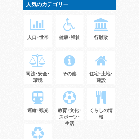
人気のカテゴリー
人口･世帯
健康･福祉
行財政
司法･安全･
その他
住宅･土地･
環境
建設
運輸･観光
教育･文化･
くらしの情
スポーツ･
報
生活