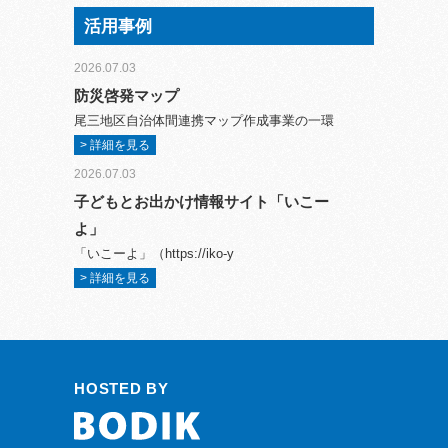
活用事例
2026.07.03
防災啓発マップ
尾三地区自治体間連携マップ作成事業の一環
> 詳細を見る
2026.07.03
子どもとお出かけ情報サイト「いこー
よ」
「いこーよ」（https://iko-y
> 詳細を見る
HOSTED BY