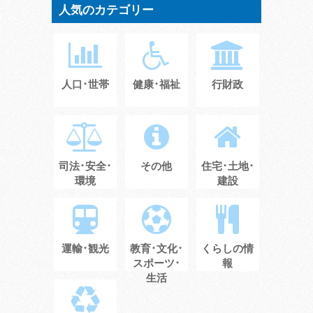
人気のカテゴリー
人口･世帯
健康･福祉
行財政
司法･安全･
その他
住宅･土地･
環境
建設
運輸･観光
教育･文化･
くらしの情
スポーツ･
報
生活