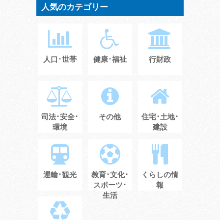
人気のカテゴリー
人口･世帯
健康･福祉
行財政
司法･安全･
その他
住宅･土地･
環境
建設
運輸･観光
教育･文化･
くらしの情
スポーツ･
報
生活