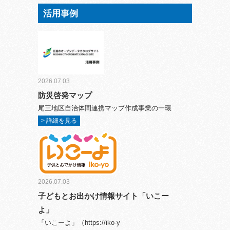
活用事例
2026.07.03
防災啓発マップ
尾三地区自治体間連携マップ作成事業の一環
> 詳細を見る
2026.07.03
子どもとお出かけ情報サイト「いこー
よ」
「いこーよ」（https://iko-y