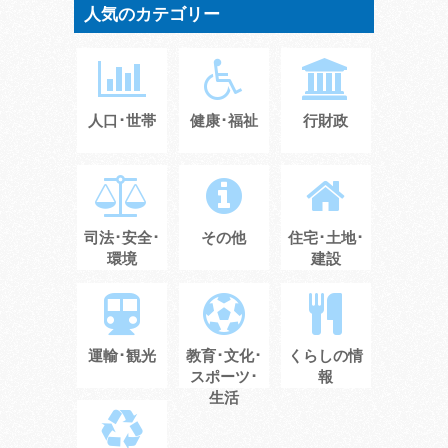
人気のカテゴリー
人口･世帯
健康･福祉
行財政
司法･安全･
その他
住宅･土地･
環境
建設
運輸･観光
教育･文化･
くらしの情
スポーツ･
報
生活