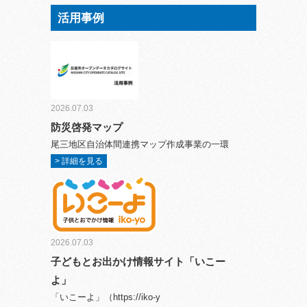
活用事例
2026.07.03
防災啓発マップ
尾三地区自治体間連携マップ作成事業の一環
> 詳細を見る
2026.07.03
子どもとお出かけ情報サイト「いこー
よ」
「いこーよ」（https://iko-y