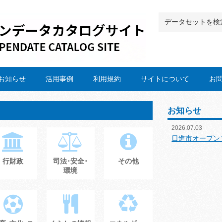
お知らせ
活用事例
利用規約
サイトについて
お
お知らせ
2026.07.03
日進市オープン
行財政
司法･安全･
その他
環境