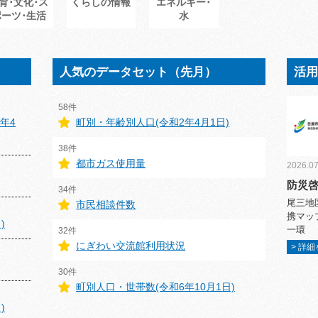
育･文化･ス
くらしの情報
エネルギー･
ポーツ･生活
水
人気のデータセット（先月）
活
58件
年4
町別・年齢別人口(令和2年4月1日)
38件
都市ガス使用量
2026.07
防災
34件
尾三地
市民相談件数
携マッ
)
一環
32件
にぎわい交流館利用状況
> 詳
30件
町別人口・世帯数(令和6年10月1日)
)