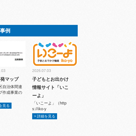
用事例
.03
2026.07.03
啓発マップ
子どもとお出かけ
区自治体間連
情報サイト「いこ
プ作成事業の
ーよ」
「いこーよ」（http
細を見る
s://iko-y
> 詳細を見る