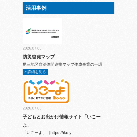
活用事例
2026.07.03
防災啓発マップ
尾三地区自治体間連携マップ作成事業の一環
> 詳細を見る
2026.07.03
子どもとお出かけ情報サイト「いこー
よ」
「いこーよ」（https://iko-y