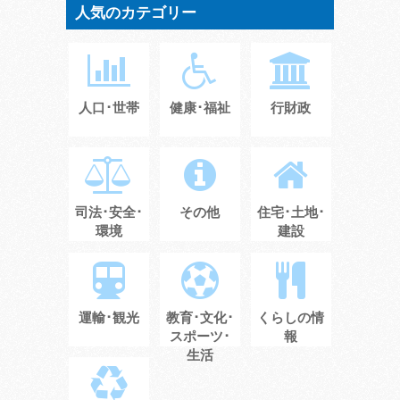
人気のカテゴリー
人口･世帯
健康･福祉
行財政
司法･安全･
その他
住宅･土地･
環境
建設
運輸･観光
教育･文化･
くらしの情
スポーツ･
報
生活