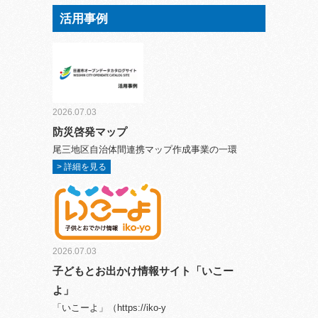
活用事例
2026.07.03
防災啓発マップ
尾三地区自治体間連携マップ作成事業の一環
> 詳細を見る
2026.07.03
子どもとお出かけ情報サイト「いこー
よ」
「いこーよ」（https://iko-y