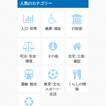
人気のカテゴリー
人口･世帯
健康･福祉
行財政
司法･安全･
その他
住宅･土地･
環境
建設
運輸･観光
教育･文化･
くらしの情
スポーツ･
報
生活