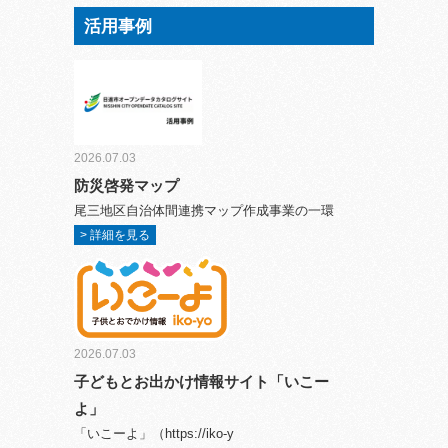
活用事例
2026.07.03
防災啓発マップ
尾三地区自治体間連携マップ作成事業の一環
> 詳細を見る
2026.07.03
子どもとお出かけ情報サイト「いこー
よ」
「いこーよ」（https://iko-y