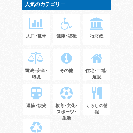
人気のカテゴリー
人口･世帯
健康･福祉
行財政
司法･安全･
その他
住宅･土地･
環境
建設
運輸･観光
教育･文化･
くらしの情
スポーツ･
報
生活