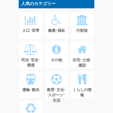
人気のカテゴリー
人口･世帯
健康･福祉
行財政
司法･安全･
その他
住宅･土地･
環境
建設
運輸･観光
教育･文化･
くらしの情
スポーツ･
報
生活