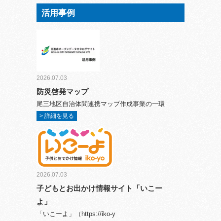
活用事例
2026.07.03
防災啓発マップ
尾三地区自治体間連携マップ作成事業の一環
> 詳細を見る
2026.07.03
子どもとお出かけ情報サイト「いこー
よ」
「いこーよ」（https://iko-y