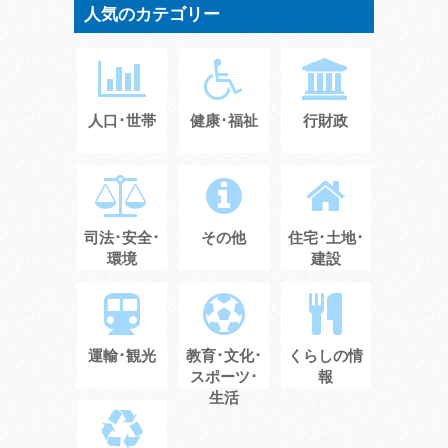
人気のカテゴリー
人口･世帯
健康･福祉
行財政
司法･安全･
その他
住宅･土地･
環境
建設
運輸･観光
教育･文化･
くらしの情
スポーツ･
報
生活