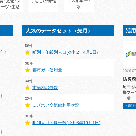
育･文化･ス
くらしの情報
エネルギー･
ポーツ･生活
水
人気のデータセット（先月）
活
58件
年4
町別・年齢別人口(令和2年4月1日)
38件
都市ガス使用量
2026.07
防災
34件
尾三地
市民相談件数
携マッ
)
一環
32件
にぎわい交流館利用状況
> 詳
30件
町別人口・世帯数(令和6年10月1日)
)