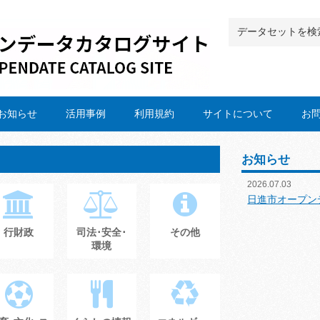
お知らせ
活用事例
利用規約
サイトについて
お
お知らせ
2026.07.03
日進市オープン
行財政
司法･安全･
その他
環境