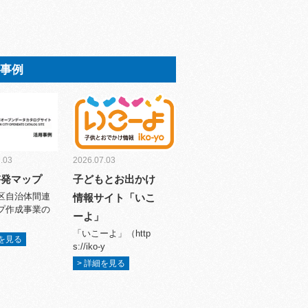
用事例
.03
2026.07.03
啓発マップ
子どもとお出かけ
区自治体間連
情報サイト「いこ
プ作成事業の
ーよ」
「いこーよ」（http
細を見る
s://iko-y
> 詳細を見る