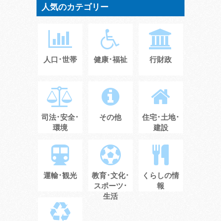
人気のカテゴリー
人口･世帯
健康･福祉
行財政
司法･安全･
その他
住宅･土地･
環境
建設
運輸･観光
教育･文化･
くらしの情
スポーツ･
報
生活