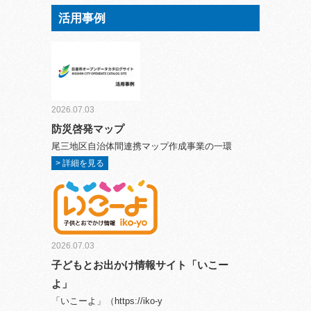
活用事例
2026.07.03
防災啓発マップ
尾三地区自治体間連携マップ作成事業の一環
> 詳細を見る
2026.07.03
子どもとお出かけ情報サイト「いこー
よ」
「いこーよ」（https://iko-y