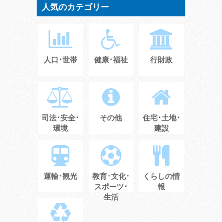
人気のカテゴリー
人口･世帯
健康･福祉
行財政
司法･安全･
その他
住宅･土地･
環境
建設
運輸･観光
教育･文化･
くらしの情
スポーツ･
報
生活