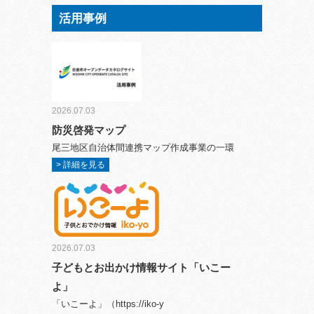
活用事例
2026.07.03
防災啓発マップ
尾三地区自治体間連携マップ作成事業の一環
> 詳細を見る
2026.07.03
子どもとお出かけ情報サイト「いこー
よ」
「いこーよ」（https://iko-y