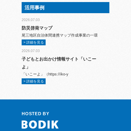
活用事例
2026.07.03
防災啓発マップ
尾三地区自治体間連携マップ作成事業の一環
> 詳細を見る
2026.07.03
子どもとお出かけ情報サイト「いこー
よ」
「いこーよ」（https://iko-y
> 詳細を見る
HOSTED BY