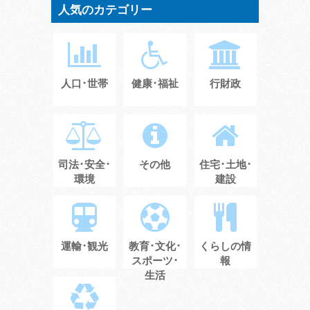
人気のカテゴリー
人口･世帯
健康･福祉
行財政
司法･安全･
その他
住宅･土地･
環境
建設
運輸･観光
教育･文化･
くらしの情
スポーツ･
報
生活