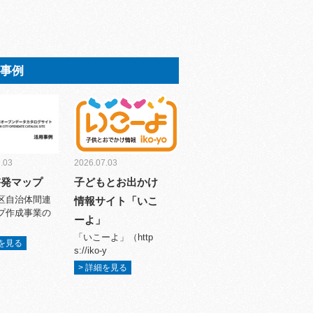
用事例
.03
2026.07.03
啓発マップ
子どもとお出かけ
区自治体間連
情報サイト「いこ
プ作成事業の
ーよ」
「いこーよ」（http
細を見る
s://iko-y
> 詳細を見る