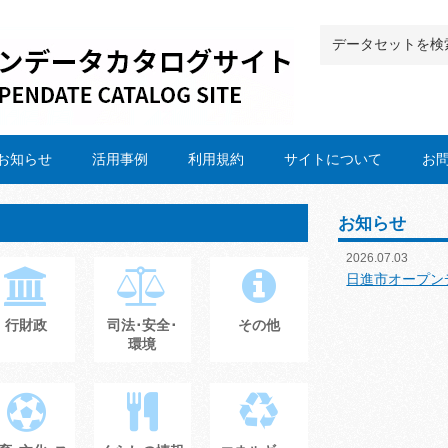
お知らせ
活用事例
利用規約
サイトについて
お
お知らせ
2026.07.03
日進市オープン
行財政
司法･安全･
その他
環境