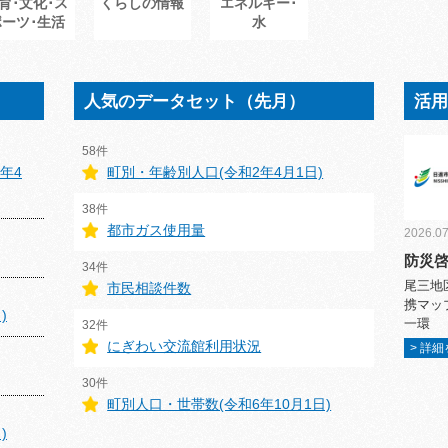
育･文化･ス
くらしの情報
エネルギー･
ポーツ･生活
水
人気のデータセット（先月）
活
58件
年4
町別・年齢別人口(令和2年4月1日)
38件
都市ガス使用量
2026.07
防災
34件
尾三地
市民相談件数
携マッ
)
一環
32件
にぎわい交流館利用状況
> 詳
30件
町別人口・世帯数(令和6年10月1日)
)