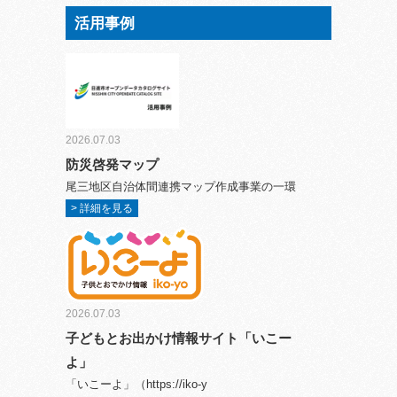
活用事例
2026.07.03
防災啓発マップ
尾三地区自治体間連携マップ作成事業の一環
> 詳細を見る
2026.07.03
子どもとお出かけ情報サイト「いこー
よ」
「いこーよ」（https://iko-y