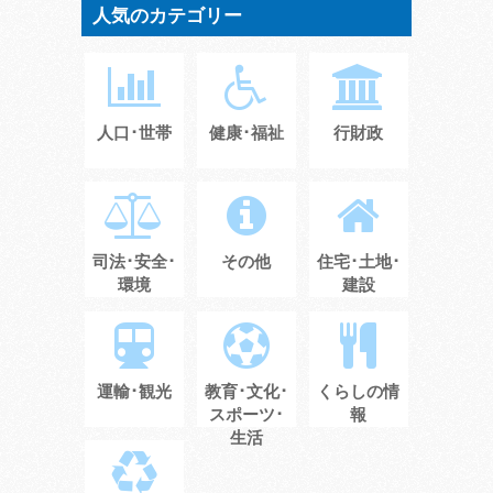
人気のカテゴリー
人口･世帯
健康･福祉
行財政
司法･安全･
その他
住宅･土地･
環境
建設
運輸･観光
教育･文化･
くらしの情
スポーツ･
報
生活