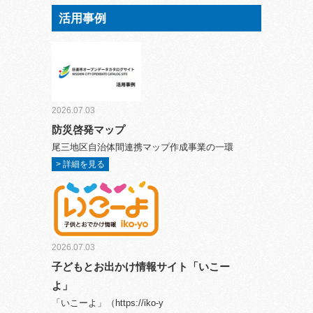
活用事例
2026.07.03
防災啓発マップ
尾三地区自治体間連携マップ作成事業の一環
> 詳細を見る
2026.07.03
子どもとお出かけ情報サイト「いこー
よ」
「いこーよ」（https://iko-y