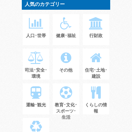
人気のカテゴリー
人口･世帯
健康･福祉
行財政
司法･安全･
その他
住宅･土地･
環境
建設
運輸･観光
教育･文化･
くらしの情
スポーツ･
報
生活