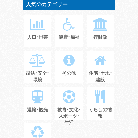
人気のカテゴリー
人口･世帯
健康･福祉
行財政
司法･安全･
その他
住宅･土地･
環境
建設
運輸･観光
教育･文化･
くらしの情
スポーツ･
報
生活