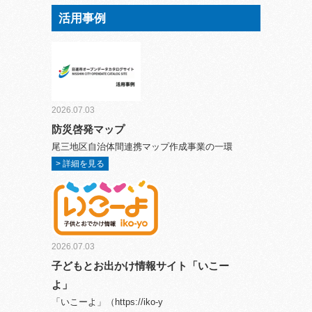
活用事例
2026.07.03
防災啓発マップ
尾三地区自治体間連携マップ作成事業の一環
> 詳細を見る
2026.07.03
子どもとお出かけ情報サイト「いこー
よ」
「いこーよ」（https://iko-y