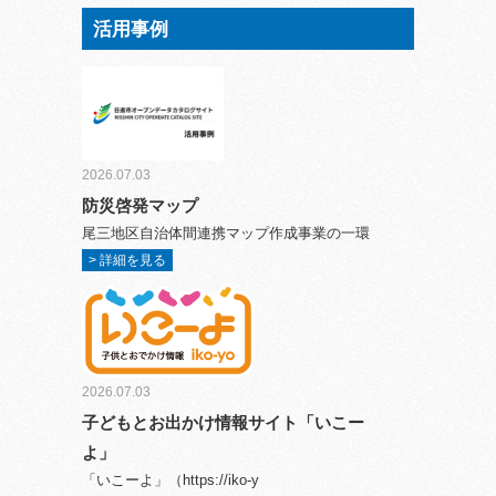
活用事例
2026.07.03
防災啓発マップ
尾三地区自治体間連携マップ作成事業の一環
> 詳細を見る
2026.07.03
子どもとお出かけ情報サイト「いこー
よ」
「いこーよ」（https://iko-y