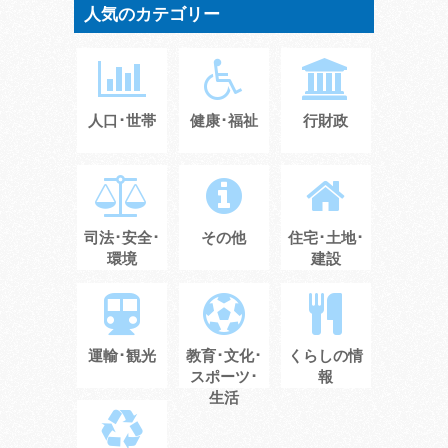
人気のカテゴリー
人口･世帯
健康･福祉
行財政
司法･安全･
その他
住宅･土地･
環境
建設
運輸･観光
教育･文化･
くらしの情
スポーツ･
報
生活