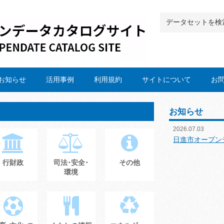
お知らせ
活用事例
利用規約
サイトについて
お
お知らせ
2026.07.03
日進市オープン
行財政
司法･安全･
その他
環境