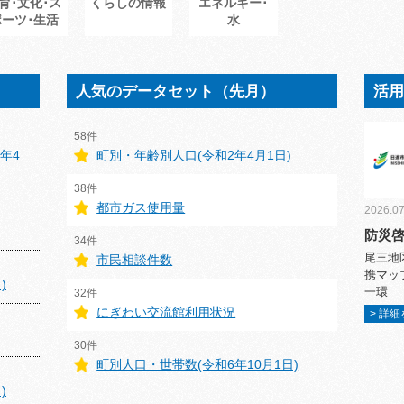
育･文化･ス
くらしの情報
エネルギー･
ポーツ･生活
水
人気のデータセット（先月）
活
58件
年4
町別・年齢別人口(令和2年4月1日)
38件
都市ガス使用量
2026.07
防災
34件
尾三地
市民相談件数
携マッ
)
一環
32件
にぎわい交流館利用状況
> 詳
30件
町別人口・世帯数(令和6年10月1日)
)