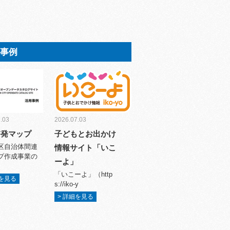
用事例
.03
2026.07.03
啓発マップ
子どもとお出かけ
区自治体間連
情報サイト「いこ
プ作成事業の
ーよ」
「いこーよ」（http
細を見る
s://iko-y
> 詳細を見る